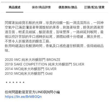
商品描述
保存/商品詳情
優惠價格/贈品
訂購/配送/運費
閃耀著如綠寶石般的光輝，珍貴的佳釀一點一滴流瀉而出，一回神
空氣中已滿是瀰漫著華麗馥郁的果香，刺激著味蕾，醇美的酒液滑
過舌面，輕柔且細膩，酸甜適度，旨味豐厚，一路綿延到喉間，最
後以些許苦韻的辛口感轉折結尾，酒體結構十分穩健，層次井然，
不禁令人折服酒造的釀造工藝。
飲用時建議拉長醒酒時間，香氣及口感愈趨甘醇圓潤，值得細細品
味。
2020 IWC 純米大吟醸部門 BRONZE
2019 SAKE COMPETITION 純米大吟醸部門 SILVER
2014 IWC純米大吟醸部門 SILVER
2010 IWC純米大吟醸部門 Gold
﻿＊＊＊＊＊＊
任何問題歡迎至官方LINE@詢問小編
https://lin.ee/BrM8GQn