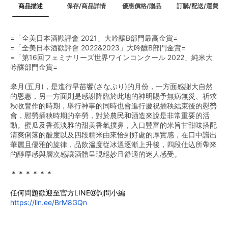
商品描述
保存/商品詳情
優惠價格/贈品
訂購/配送/運費
=「全美日本酒歡評會 2021」大吟釀B部門最高金賞=
=「全美日本酒歡評會 2022&2023」大吟釀B部門金賞=
=「第16回フェミナリーズ世界ワインコンクール 2022」純米大
吟釀部門金賞=
皋月(五月)，是進行早苗饗(さなぶり)的月份，一方面感謝大自然
的恩惠，另一方面則是感謝降臨於此地的神明賜予無病無災、祈求
秋收豐作的時期，舉行神事的同時也會進行慶祝插秧結束後的慰勞
會，慰勞插秧時期的辛勞，對於農民和酒造來說是非常重要的活
動。蜜瓜及香蕉淡雅的甜美香氣撲鼻，入口豐富的米旨甘甜味搭配
清爽俐落的酸度以及四段糯米由來恰到好處的厚實感，在口中譜出
華麗且優雅的旋律，品飲溫度從冰溫逐漸上升後，四段仕込所帶來
的醇厚感與層次感讓酒體呈現絕妙且舒適的迷人感受。
＊＊＊＊＊＊
任何問題歡迎至官方LINE@詢問小編
https://lin.ee/BrM8GQn