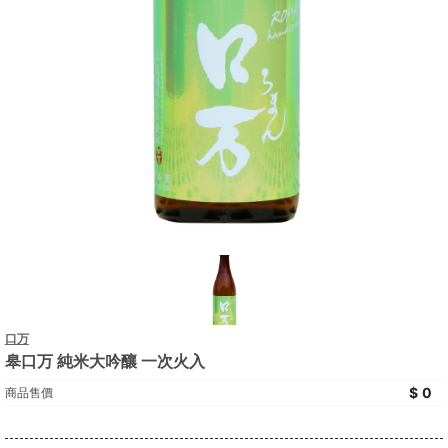
口万
皋口万 純米大吟釀 一次火入
0
商品售價