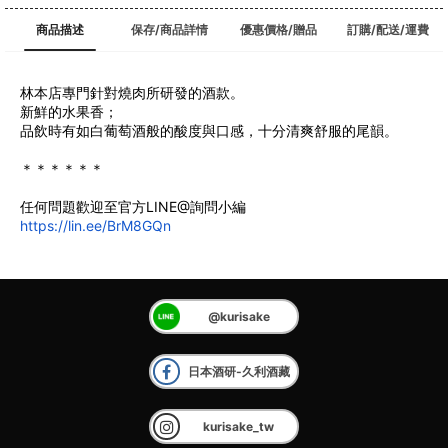
商品描述
保存/商品詳情
優惠價格/贈品
訂購/配送/運費
林本店專門針對燒肉所研發的酒款。
新鮮的水果香；
品飲時有如白葡萄酒般的酸度與口感，十分清爽舒服的尾韻。
﻿＊＊＊＊＊＊
任何問題歡迎至官方LINE@詢問小編
https://lin.ee/BrM8GQn
@kurisake
日本酒研-久利酒藏
kurisake_tw