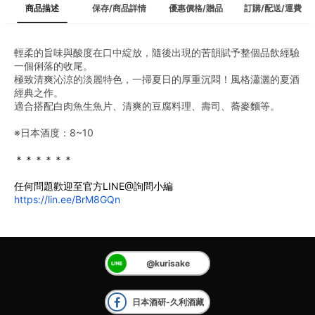
商品描述
保存/商品詳情
優惠價格/贈品
訂購/配送/運費
輕柔的旨味與酸度在口中綻放，隨後出現的苦韻賦予整個品飲經驗
一個俐落的收尾。 
極致清爽沁涼的淡麗特色，一掃夏日的厚重沉悶！風格瀟灑的夏酒
經典之作。
適合搭配白肉魚生魚片、清爽的豆腐料理、壽司、蕎麥麵等。
※日本酒度：8~10
＊＊＊＊＊＊
任何問題歡迎至官方LINE@詢問小編
https://lin.ee/BrM8GQn
@kurisake
日本酒研-久利酒藏