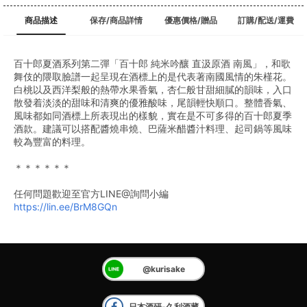
商品描述
保存/商品詳情
優惠價格/贈品
訂購/配送/運費
百十郎夏酒系列第二彈「百十郎 純米吟釀 直汲原酒 南風」，和歌
舞伎的隈取臉譜一起呈現在酒標上的是代表著南國風情的朱槿花。
白桃以及西洋梨般的熱帶水果香氣，杏仁般甘甜細膩的韻味，入口
散發着淡淡的甜味和清爽的優雅酸味，尾韻輕快順口。整體香氣、
風味都如同酒標上所表現出的樣貌，實在是不可多得的百十郎夏季
酒款。建議可以搭配醬燒串燒、巴薩米醋醬汁料理、起司鍋等風味
較為豐富的料理。
＊＊＊＊＊＊
任何問題歡迎至官方LINE@詢問小編
https://lin.ee/BrM8GQn
@kurisake
日本酒研-久利酒藏