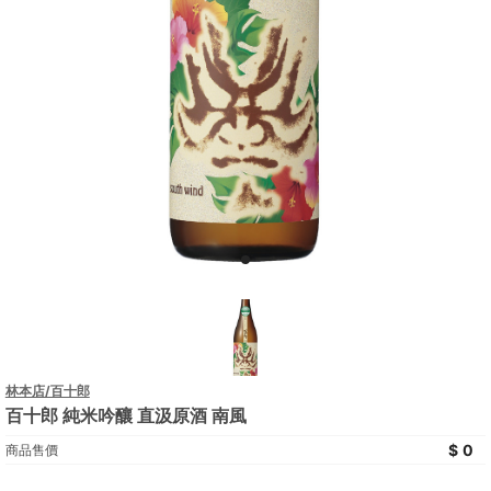
林本店/百十郎
百十郎 純米吟釀 直汲原酒 南風
0
商品售價