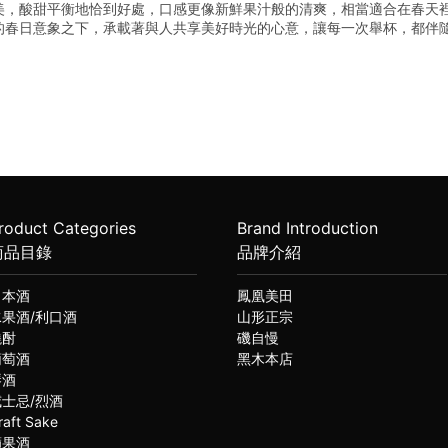
美，酸甜平衡地恰到好處，口感更像新鮮果汁般的清爽，相當適合在春天
的春日意象之下，承載著與人共享美好時光的心意，讓每一次舉杯，都伴
roduct Categories
Brand Introduction
商品目錄
品牌介紹
日本酒
鳳凰美田
水果酒/利口酒
山形正宗
燒酎
磯自慢
葡萄酒
黑木本店
琴酒
威士忌/烈酒
raft Sake
蘋果酒