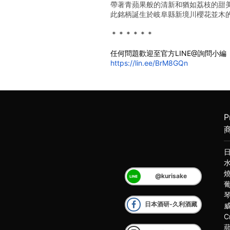
帶著青蘋果般的清新和猶如荔枝的甜
此銘柄誕生於岐阜縣新境川櫻花並木
﻿＊＊＊＊＊＊
任何問題歡迎至官方LINE@詢問小編
https://lin.ee/BrM8GQn
P
@kurisake
日本酒研-久利酒藏
C