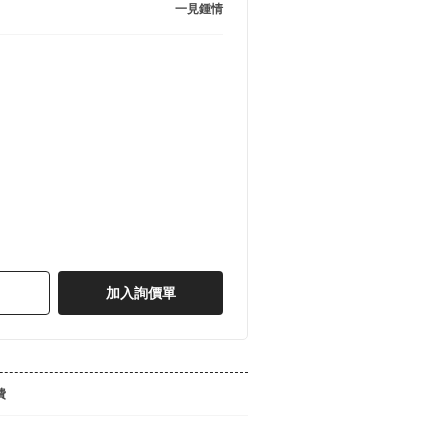
一見鍾情
加入詢價單
費