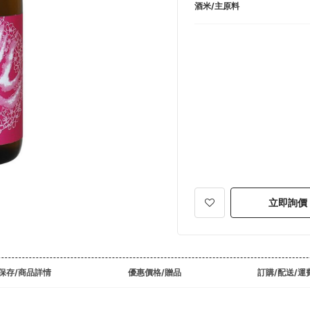
酒米/主原料
立即詢價
保存/商品詳情
優惠價格/贈品
訂購/配送/運