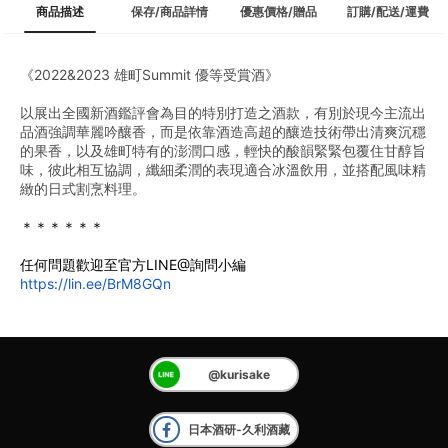
商品描述
保存/商品詳情
優惠價格/贈品
訂購/配送/運費
《2022&2023 雄町Summit 優等受賞酒》
以展出全國新酒鑑評會為目的特別打造之酒款，有別於現今主流出
品酒強調華麗吟釀香，而是依靠酒造高超的釀造技術帶出清爽沉穩
的果香，以及雄町特有的澎潤口感，輕快的酸韻緊緊包覆住甘醇旨
味，彼此相互協調，纖細柔潤的表現適合冰溫飲用，並搭配風味精
緻的日式割烹料理。
＊＊＊＊＊＊
任何問題歡迎至官方LINE@詢問小編
https://lin.ee/BrM8GQn
@kurisake
日本酒研-久利酒藏