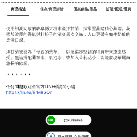
商品描述
保存/商品詳情
優惠價格/贈品
訂購/配送/運費
使用初夏綻放的岐阜縣大垣市產洋甘菊，採常壓蒸餾精心蒸餾。花
蜜般濃厚的香氣與杜松子的清爽層次交織，入口更帶有如牛奶般的
柔滑口感。
洋甘菊被譽為「母親的藥草」，以溫柔卻堅韌的特質帶來療癒感
受。無論搭配通寧水、氣泡水，或加入茉莉花茶，皆能展現華麗而
悠長的餘韻。
﻿＊＊＊＊＊＊
任何問題歡迎至官方LINE@詢問小編
https://lin.ee/BrM8GQn
@kurisake
日本酒研-久利酒藏