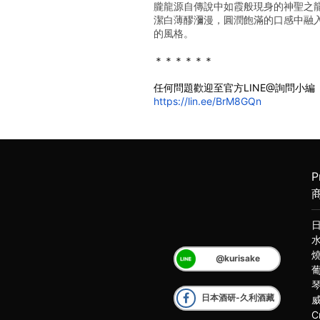
朧龍源自傳說中如霞般現身的神聖之
潔白薄醪瀰漫，圓潤飽滿的口感中融
的風格。
＊＊＊＊＊＊
任何問題歡迎至官方LINE@詢問小編
https://lin.ee/BrM8GQn
P
@kurisake
日本酒研-久利酒藏
C