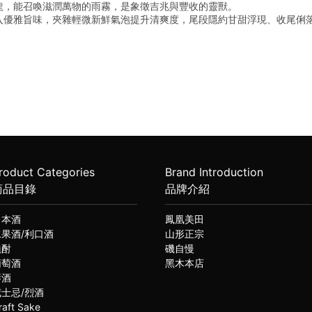
龍，能召喚滋潤萬物的雨霧，是象徵吉兆與豐收的靈獸。
入優雅旨味，夾雜輕微新鮮氣泡提升清爽度，尾段隱約甘甜浮現、收尾俐
roduct Categories
Brand Introduction
商品目錄
品牌介紹
日本酒
鳳凰美田
水果酒/利口酒
山形正宗
燒酎
磯自慢
葡萄酒
黑木本店
琴酒
威士忌/烈酒
raft Sake