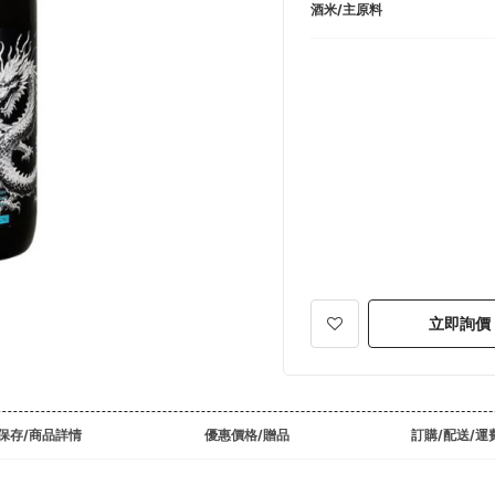
酒米/主原料
立即詢價
保存/商品詳情
優惠價格/贈品
訂購/配送/運