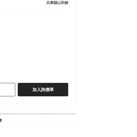
兵庫縣山田錦
加入詢價單
費