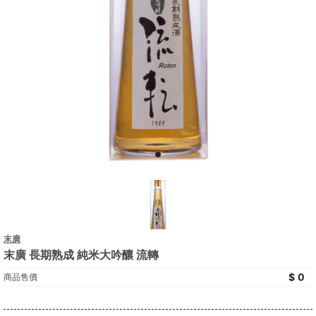
末廣
末廣 長期熟成 純米大吟釀 流轉
0
商品售價