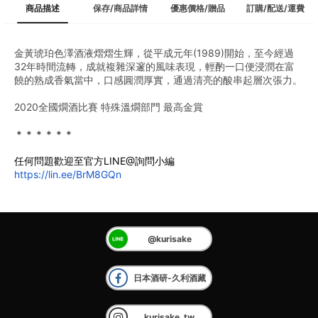
商品描述
保存/商品詳情
優惠價格/贈品
訂購/配送/運費
金黃琥珀色澤酒液熠熠生輝，從平成元年(1989)開始，至今經過
32年時間流轉，成就複雜深邃的風味表現，輕酌一口便浸潤在富
饒的熟成香氣當中，口感圓潤厚實，通過清亮的酸串起層次張力。
2020全國燗酒比賽 特殊溫燗部門 最高金賞
＊＊＊＊＊＊
任何問題歡迎至官方LINE@詢問小編
https://lin.ee/BrM8GQn
@kurisake
日本酒研-久利酒藏
kurisake_tw