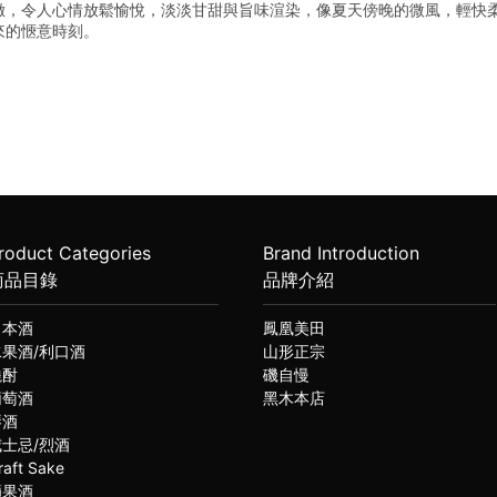
緻，令人心情放鬆愉悅，淡淡甘甜與旨味渲染，像夏天傍晚的微風，輕快
來的愜意時刻。
roduct Categories
Brand Introduction
商品目錄
品牌介紹
日本酒
鳳凰美田
水果酒/利口酒
山形正宗
燒酎
磯自慢
葡萄酒
黑木本店
琴酒
威士忌/烈酒
raft Sake
蘋果酒