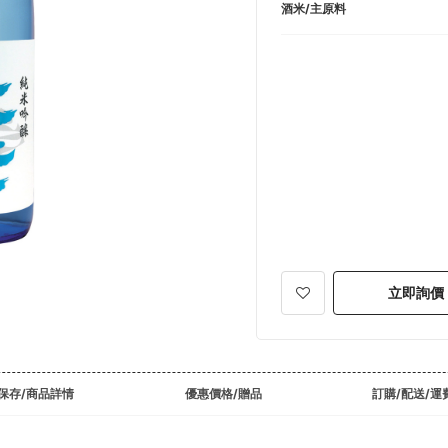
酒米/主原料
立即詢價
保存/商品詳情
優惠價格/贈品
訂購/配送/運