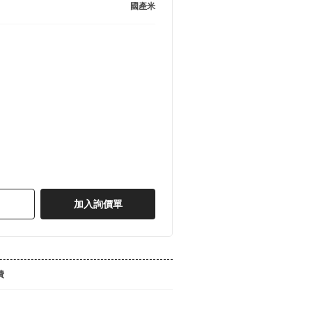
國產米
加入詢價單
費