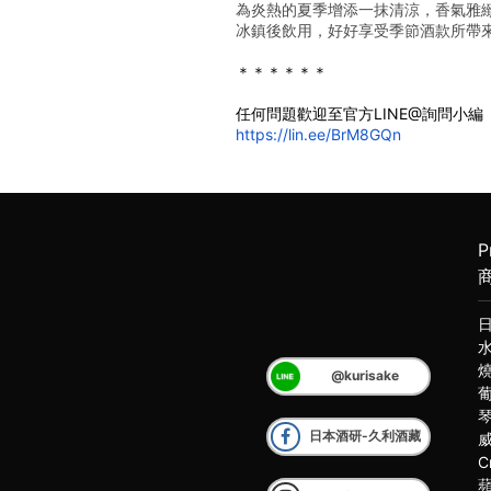
為炎熱的夏季增添一抹清涼，香氣雅
冰鎮後飲用，好好享受季節酒款所帶
＊＊＊＊＊＊
任何問題歡迎至官方LINE@詢問小編
https://lin.ee/BrM8GQn
P
@kurisake
日本酒研-久利酒藏
C