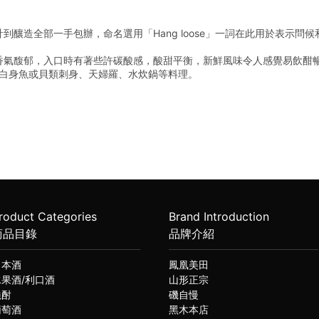
到釀造全部一手包辦，命名選用「Hang loose」一詞在此用於表示問
香氣馥郁，入口時有著些許碳酸感，酸甜平衡，新鮮風味令人感覺易飲酣
配白身魚或貝類刺身、天婦羅、水炊鍋等料理。
roduct Categories
Brand Introduction
商品目錄
品牌介紹
日本酒
鳳凰美田
水果酒/利口酒
山形正宗
燒酎
磯自慢
葡萄酒
黑木本店