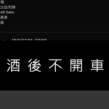
琴酒
威士忌/烈酒
raft Sake
蘋果酒
酒器
(02)2331-6080
服電話
021思橙國際有限公司 版權所有 禁止轉貼節錄 All rights reserved.