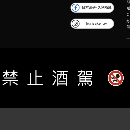
日本酒研-久利酒藏
C
kurisake_tw
客
2