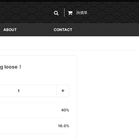
詢價單
ABOUT
CONTACT
 loose！
1
40
16.0