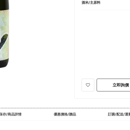
酒米/主原料
立即詢價
保存/商品詳情
優惠價格/贈品
訂購/配送/運