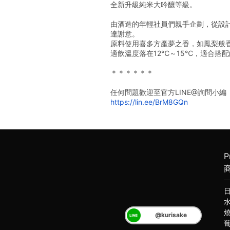
全新升級純米大吟釀等級。
由酒造的年輕社員們親手企劃，從設計
達謝意。
原料使用喜多方產夢之香，如鳳梨般
適飲溫度落在12℃～15℃，適合搭
＊＊＊＊＊＊
任何問題歡迎至官方LINE@詢問小編
https://lin.ee/BrM8GQn
P
@kurisake