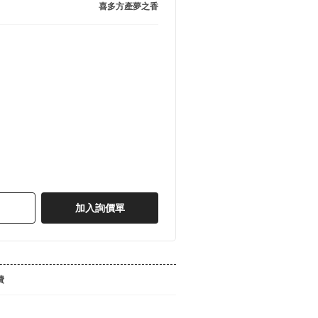
喜多方產夢之香
加入詢價單
費