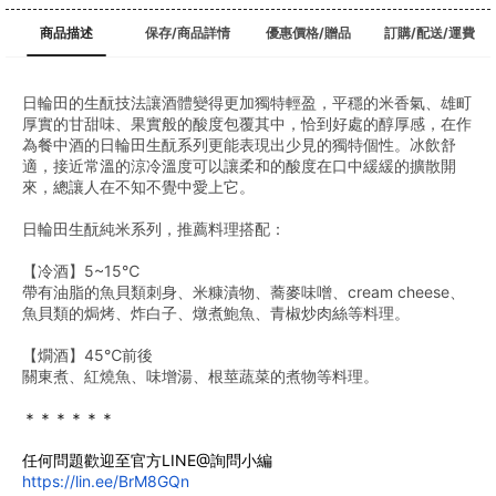
商品描述
保存/商品詳情
優惠價格/贈品
訂購/配送/運費
日輪田的生酛技法讓酒體變得更加獨特輕盈，平穩的米香氣、雄町
厚實的甘甜味、果實般的酸度包覆其中，恰到好處的醇厚感，在作
為餐中酒的日輪田生酛系列更能表現出少見的獨特個性。冰飲舒
適，接近常溫的涼冷溫度可以讓柔和的酸度在口中緩緩的擴散開
來，總讓人在不知不覺中愛上它。
日輪田生酛純米系列，推薦料理搭配： 
【冷酒】5~15℃
帶有油脂的魚貝類刺身、米糠漬物、蕎麥味噌、cream cheese、
魚貝類的焗烤、炸白子、燉煮鮑魚、青椒炒肉絲等料理。
【燗酒】45℃前後
關東煮、紅燒魚、味增湯、根莖蔬菜的煮物等料理。
＊＊＊＊＊＊
任何問題歡迎至官方LINE@詢問小編
https://lin.ee/BrM8GQn