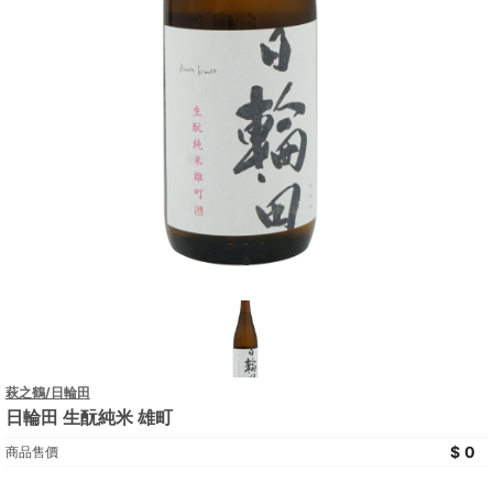
萩之鶴/日輪田
日輪田 生酛純米 雄町
0
商品售價