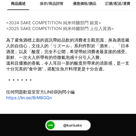
商品描述
保存/商品詳情
優惠價格/贈品
訂購/配送/運費
=2024 SAKE COMPETITION 純米吟釀部門 銀賞=
=2025 SAKE COMPETITION 純米吟釀部門 上位入賞酒=
為了避免酒標上面的資訊帶給品飲的消費者主觀意識，身為酒造藏
人的自信心，文佳人的「リズール」系列作對於「酒米」、「日本
酒度」以及「酸度」完全不公開，希望帶給消費者最直接的感受。
新鮮、一次火入所帶有的些微氣泡感十分引人入勝。
﻿溫和且優雅的香氣，令人耳目一新的酸度所帶來的清新感，是一支
十分完美的“食中酒”，搭配生魚片料理更是十分合適。
 ＊＊＊＊＊＊
任何問題歡迎至官方LINE@詢問小編
https://lin.ee/BrM8GQn
@kurisake