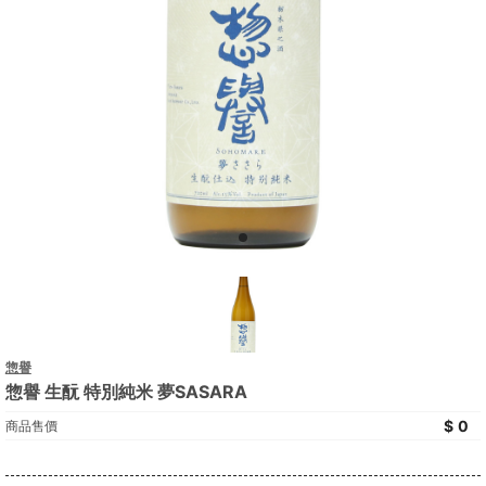
惣譽
惣譽 生酛 特別純米 夢SASARA
0
商品售價