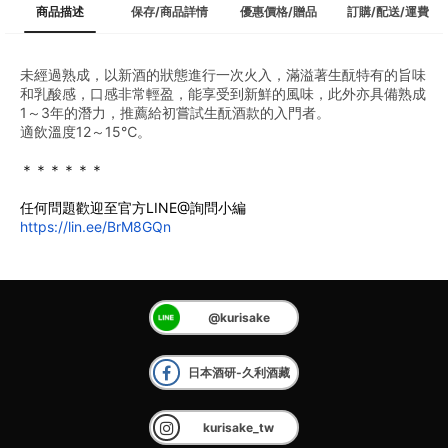
商品描述
保存/商品詳情
優惠價格/贈品
訂購/配送/運費
未經過熟成，以新酒的狀態進行一次火入，滿溢著生酛特有的旨味
和乳酸感，口感非常輕盈，能享受到新鮮的風味，此外亦具備熟成
1～3年的潛力，推薦給初嘗試生酛酒款的入門者。
適飲溫度12～15℃。
﻿＊＊＊＊＊＊
任何問題歡迎至官方LINE@詢問小編
https://lin.ee/BrM8GQn
@kurisake
日本酒研-久利酒藏
kurisake_tw