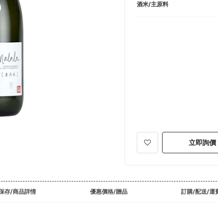
酒米/主原料
立即詢價
保存/商品詳情
優惠價格/贈品
訂購/配送/運