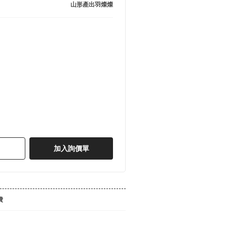
山形產出羽燦燦
加入詢價單
費