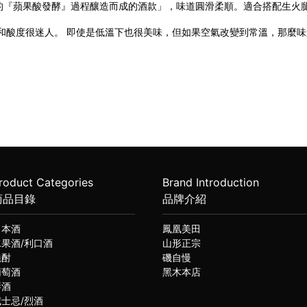
的『蘋果酸發酵』過程釀造而成的酒款」，味道圓滑柔順。適合搭配生火
美和酸度很迷人。 即使是低溫下也很美味，但如果空氣改變到常溫，那麼
roduct Categories
Brand Introduction
商品目錄
品牌介紹
日本酒
鳳凰美田
水果酒/利口酒
山形正宗
燒酎
磯自慢
葡萄酒
黑木本店
琴酒
威士忌/烈酒