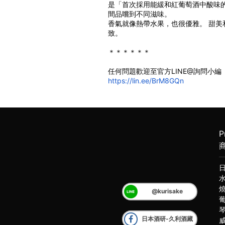
是「首次採用能緩和紅葡萄酒中酸味
間品嚐到不同滋味。
﻿香氣就像熱帶水果，也很優雅。 甜
致。
＊＊＊＊＊＊
任何問題歡迎至官方LINE@詢問小編
https://lin.ee/BrM8GQn
P
@kurisake
日本酒研-久利酒藏