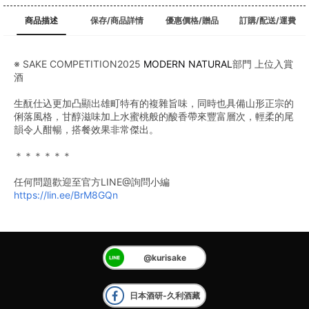
商品描述
保存/商品詳情
優惠價格/贈品
訂購/配送/運費
※ SAKE COMPETITION2025 
MODERN NATURAL
部門 上位入賞
酒
生酛仕込更加凸顯出雄町特有的複雜旨味，同時也具備山形正宗的
俐落風格，甘醇滋味加上水蜜桃般的酸香帶來豐富層次，輕柔的尾
韻令人酣暢，搭餐效果非常傑出。
＊＊＊＊＊＊
任何問題歡迎至官方LINE@詢問小編
https://lin.ee/BrM8GQn
@kurisake
日本酒研-久利酒藏