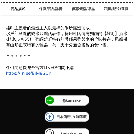
商品描述
保存/商品詳情
優惠價格/贈品
訂購/配送/運費
雄町主義者的酒造主人以最棒的米所釀造而成。
﻿水戶部酒造的純米吟釀代表作，採用杜氏情有獨鍾的【雄町】酒米
(精米步合55)，強調雄町特有的豐郁果香與米的旨味共存，尾韻帶
有山形正宗特有的輕柔，為一支十分適合搭餐的食中酒。
＊＊＊＊＊＊
任何問題歡迎至官方LINE@詢問小編
https://lin.ee/BrM8GQn
@kurisake
日本酒研-久利酒藏
kurisake_tw