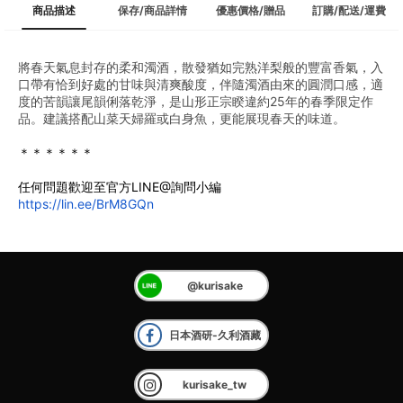
商品描述
保存/商品詳情
優惠價格/贈品
訂購/配送/運費
將春天氣息封存的柔和濁酒，散發猶如完熟洋梨般的豐富香氣，入
口帶有恰到好處的甘味與清爽酸度，伴隨濁酒由來的圓潤口感，適
度的苦韻讓尾韻俐落乾淨，是山形正宗睽違約25年的春季限定作
品。建議搭配山菜天婦羅或白身魚，更能展現春天的味道。
＊＊＊＊＊＊
任何問題歡迎至官方LINE@詢問小編
https://lin.ee/BrM8GQn
@kurisake
日本酒研-久利酒藏
kurisake_tw