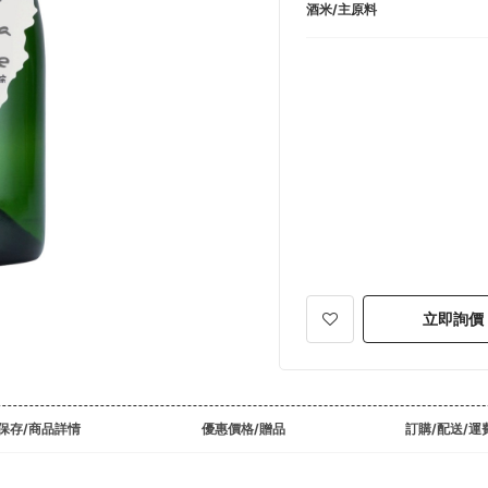
酒米/主原料
立即詢價
保存/商品詳情
優惠價格/贈品
訂購/配送/運