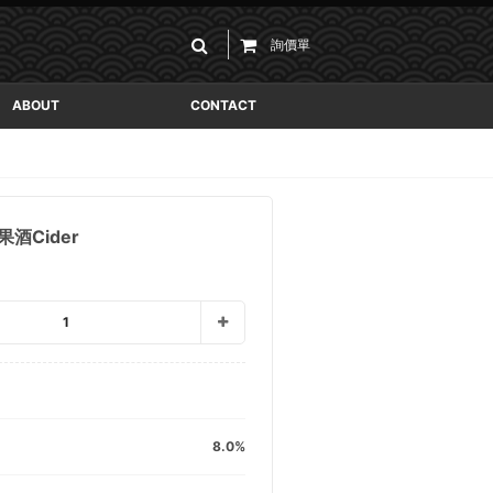
詢價單
ABOUT
CONTACT
酒Cider
1
8.0