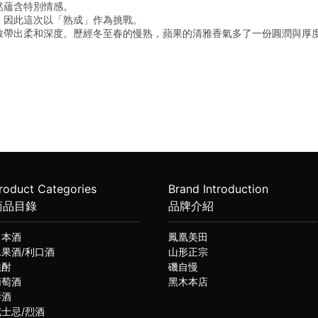
然蘊含特別情感。
，因此這次以「熟成」作為挑戰。
斂帶出柔和深度。歷經冬至春的慢熟，蘋果的清雅香氣多了一份圓潤與厚
roduct Categories
Brand Introduction
商品目錄
品牌介紹
日本酒
鳳凰美田
水果酒/利口酒
山形正宗
燒酎
磯自慢
葡萄酒
黑木本店
琴酒
威士忌/烈酒