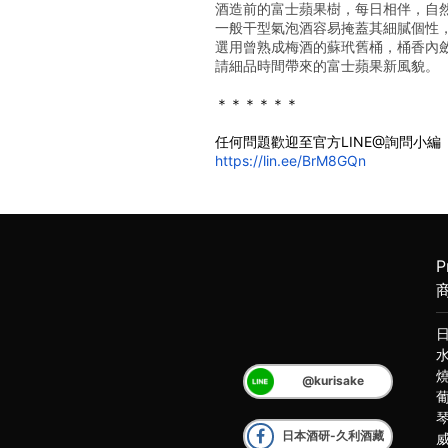
酒造前的富士蘋果樹，每日相伴，自
一般干型氣泡酒容易掩蓋其細膩個性
選用曾熟成梅酒的蘇玳舊桶，桶香內
請細品時間帶來的富士蘋果新風貌。
﻿＊＊＊＊＊＊
任何問題歡迎至官方LINE@詢問小編
https://lin.ee/BrM8GQn
P
@kurisake
日本酒研-久利酒藏