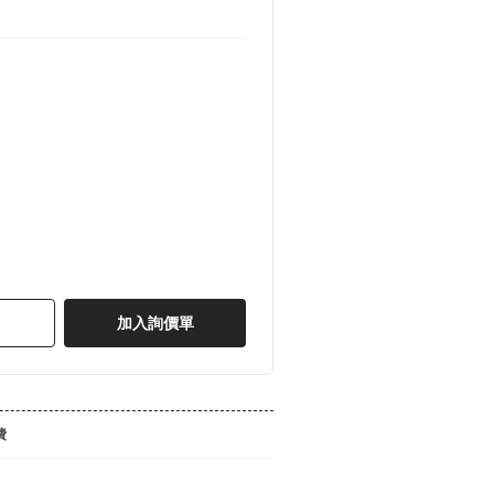
加入詢價單
費