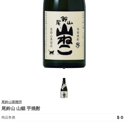
尾鈴山蒸餾所
尾鈴山 山貓 芋燒酎
0
商品售價