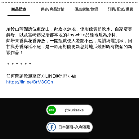
商品描述
保存/商品詳情
優惠價格/贈品
訂購/配送/運費
尾鈴山蒸餾所位處深山，鄰近水源地，使用優質超軟水、自家培養
酵母、以及宮崎縣兒湯郡本地的Joywhite品種地瓜為原料。
﻿熱帶果香與花香奔放，一開瓶就使人驚艷不已，尾韻綺麗別緻，回
甘與芳香綿延不絕，是一款絕對能更新您對地瓜燒酎既有觀念的新
穎作品！
＊＊＊＊＊＊
任何問題歡迎至官方LINE@詢問小編
https://lin.ee/BrM8GQn
@kurisake
日本酒研-久利酒藏