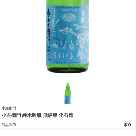
小左衛門
小左衛門 純米吟釀 飛驒譽 化石標
0
商品售價