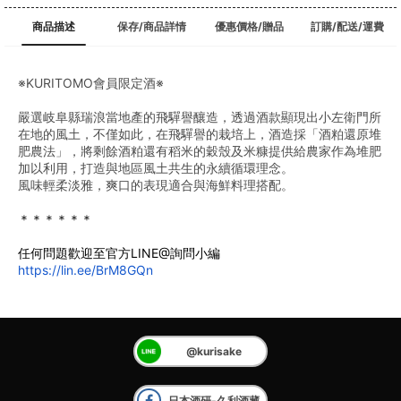
商品描述
保存/商品詳情
優惠價格/贈品
訂購/配送/運費
※KURITOMO會員限定酒※
嚴選岐阜縣瑞浪當地產的飛驒譽釀造，透過酒款顯現出小左衛門所
在地的風土，不僅如此，在飛驒譽的栽培上，酒造採「酒粕還原堆
肥農法」，將剩餘酒粕還有稻米的穀殼及米糠提供給農家作為堆肥
加以利用，打造與地區風土共生的永續循環理念。
風味輕柔淡雅，爽口的表現適合與海鮮料理搭配。
＊＊＊＊＊＊
任何問題歡迎至官方LINE@詢問小編
https://lin.ee/BrM8GQn
@kurisake
日本酒研-久利酒藏