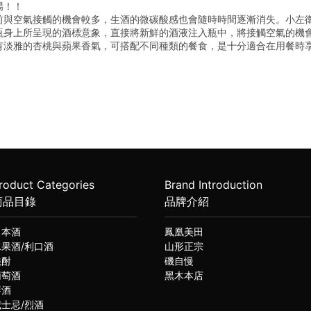
場！！
前與空氣接觸的機會較多，生酒的微碳酸感也會隨時時間逐漸消失。小左
瓶身上所呈現的酒標意象，直接將新鮮的酒液注入瓶中，將接觸空氣的機
有淡雅的杏桃與蘋果香氣，可搭配不同種類的餐食，是十分適合在用餐時
roduct Categories
Brand Introduction
商品目錄
品牌介紹
日本酒
鳳凰美田
水果酒/利口酒
山形正宗
燒酎
磯自慢
葡萄酒
黑木本店
琴酒
威士忌/烈酒