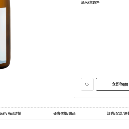
酒米/主原料
立即詢價
保存/商品詳情
優惠價格/贈品
訂購/配送/運