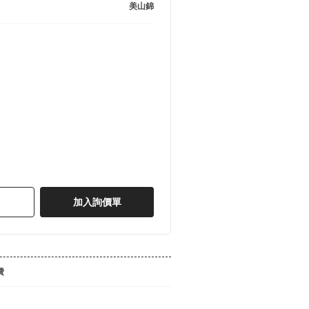
美山錦
加入詢價單
費