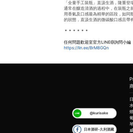
「全量手工裝瓶」直汲生酒，隆重登
通常在釀造清酒的過程中，在裝瓶之
用香氣及口感最為精華的區段，如同
的狀態，直汲生酒的微碳酸口感且帶
＊＊＊＊＊＊
任何問題歡迎至官方LINE@詢問小編
https://lin.ee/BrM8GQn
P
@kurisake
日本酒研-久利酒藏