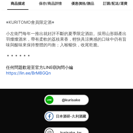
商品描述
保存/商品詳情
優惠價格/贈品
訂購/配送/運費
※
KURITOMO會員限定酒
※
小左衛門每年一推出就好評不斷的夏季限定酒款。採用山形縣產出
羽燦燦酒米，帶有柔軟的荔枝果香，輕快具涼爽感的口味中仍有旨
味與酸味來保持整體的均衡；入喉暢快，收尾乾脆。
﻿＊＊＊＊＊＊
任何問題歡迎至官方LINE@詢問小編
https://lin.ee/BrM8GQn
@kurisake
日本酒研-久利酒藏
kurisake_tw