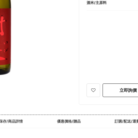
酒米/主原料
立即詢價
保存/商品詳情
優惠價格/贈品
訂購/配送/運