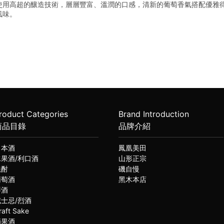
使用高超的釀造技術，層層豐富、溫潤的口感，清新的葡萄香氣搭配優雅
風味。
roduct Categories
Brand Introduction
商品目錄
品牌介紹
日本酒
鳳凰美田
水果酒/利口酒
山形正宗
燒酎
磯自慢
葡萄酒
黑木本店
琴酒
威士忌/烈酒
raft Sake
蘋果酒