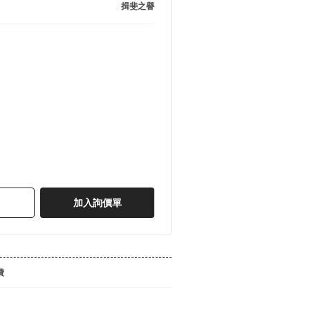
揖斐之譽
加入詢價單
費