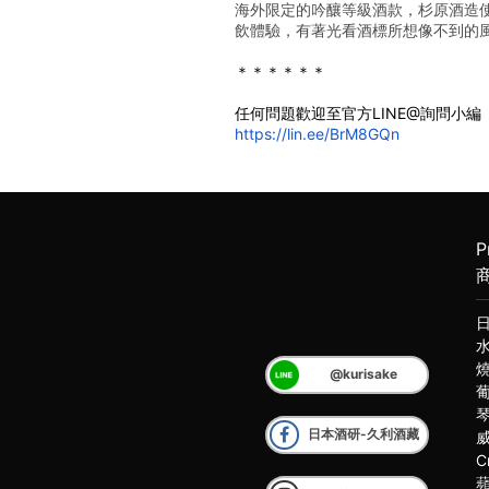
海外限定的吟釀等級酒款，杉原酒造
飲體驗，有著光看酒標所想像不到的
﻿＊＊＊＊＊＊
任何問題歡迎至官方LINE@詢問小編
https://lin.ee/BrM8GQn
P
@kurisake
日本酒研-久利酒藏
C