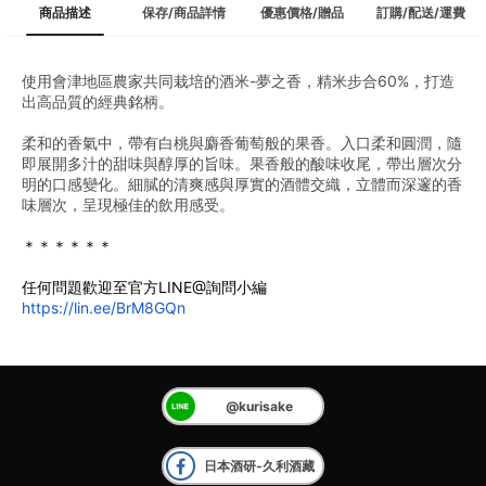
商品描述
保存/商品詳情
優惠價格/贈品
訂購/配送/運費
使用會津地區農家共同栽培的酒米-夢之香，精米步合60%，打造
出高品質的經典銘柄。
柔和的香氣中，帶有白桃與麝香葡萄般的果香。入口柔和圓潤，隨
即展開多汁的甜味與醇厚的旨味。果香般的酸味收尾，帶出層次分
明的口感變化。細膩的清爽感與厚實的酒體交織，立體而深邃的香
味層次，呈現極佳的飲用感受。
﻿＊＊＊＊＊＊
任何問題歡迎至官方LINE@詢問小編
https://lin.ee/BrM8GQn
@kurisake
日本酒研-久利酒藏