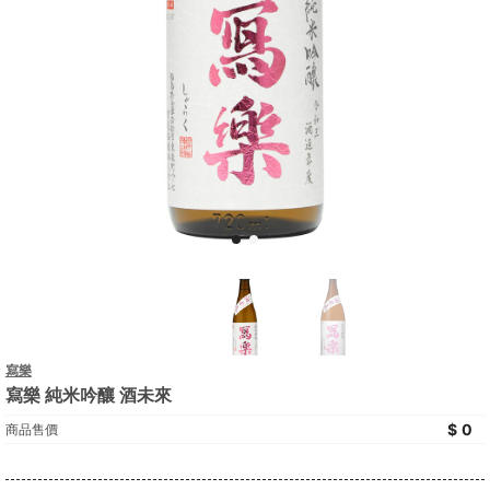
寫樂
寫樂 純米吟釀 酒未來
0
商品售價