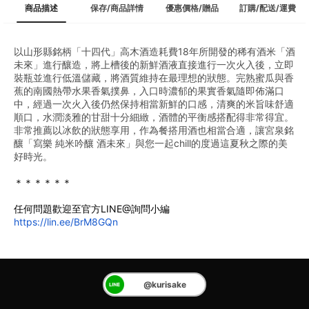
商品描述
保存/商品詳情
優惠價格/贈品
訂購/配送/運費
以山形縣銘柄「十四代」高木酒造耗費18年所開發的稀有酒米「酒
未來」進行釀造，將上槽後的新鮮酒液直接進行一次火入後，立即
裝瓶並進行低溫儲藏，將酒質維持在最理想的狀態。完熟蜜瓜與香
蕉的南國熱帶水果香氣撲鼻，入口時濃郁的果實香氣隨即佈滿口
中，經過一次火入後仍然保持相當新鮮的口感，清爽的米旨味舒適
順口，水潤淡雅的甘甜十分細緻，酒體的平衡感搭配得非常得宜。
非常推薦以冰飲的狀態享用，作為餐搭用酒也相當合適，讓宮泉銘
釀「寫樂 純米吟釀 酒未來」與您一起chill的度過這夏秋之際的美
好時光。
＊＊＊＊＊＊
任何問題歡迎至官方LINE@詢問小編
https://lin.ee/BrM8GQn
@kurisake