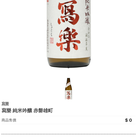
寫樂
寫樂 純米吟釀 赤磐雄町
0
商品售價