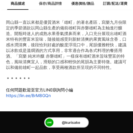
商品描述
保存/商品詳情
優惠價格/贈品
訂購/配送/運費
岡山縣一直以來都是優質酒米「雄町」的著名產區，寫樂九月份限
定的季節酒款以岡山縣生產的備前雄町與赤磐雄町為主軸進行釀
造。開瓶時迷人的成熟水果香氣撲鼻而來，入口充分展現出雄町酒
米特有的豐富米旨味，隨後能感受到新鮮清爽的果實風味含香，口
感水潤清爽，後段恰到好處的酸度浮現口中，尾韻優雅輕快，建議
以冰飲或是溫燗酒的方式享用，非常適合作為各式料理的餐搭用
酒。「寫樂 純米吟釀 赤磐雄町」一樣保有雄町酒米旨味豐富的特
色，風味清爽宜人，滑順的口感和輕快的尾韻為主要特徵。建議可
以和備前雄町一起品飲，享受兩種酒款所呈現的不同特性。
＊＊＊＊＊＊
任何問題歡迎至官方LINE@詢問小編
https://lin.ee/BrM8GQn
@kurisake