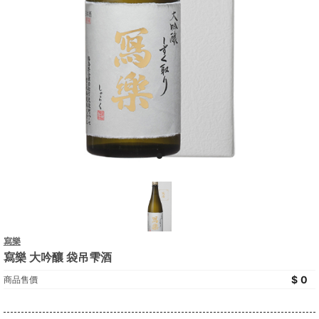
寫樂
寫樂 大吟釀 袋吊雫酒
0
商品售價