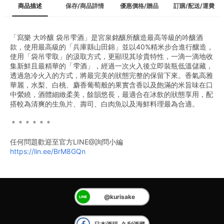
商品描述
保存/商品詳情
優惠價格/贈品
訂購/配送/運費
「寫樂 大吟釀 袋吊雫酒」是宮泉銘釀所釀造最高等級的吟釀酒
款，使用最高級的「兵庫縣山田錦」並以40%精米步合進行釀造，
使用「袋吊雫取」的汲取方式，更顯現其珍貴特性，一滴一滴地收
集新鮮且最精華的「雫酒」，經過一次火入後立即裝瓶低溫儲藏，
透過急冷火入的方式，將最完美的狀態完整的保留下來。香氣高雅
華麗，水梨、白桃、麝香葡萄般的果實含香以及飽滿的米旨味在口
中縈繞，酒體細緻柔美，餘韻悠長，最適合在冰飲的狀態享用，配
搭較為清爽的生魚片、壽司、白肉魚以及海鮮料理最為合適。
＊＊＊＊＊＊
任何問題歡迎至官方LINE@詢問小編
https://lin.ee/BrM8GQn
@kurisake