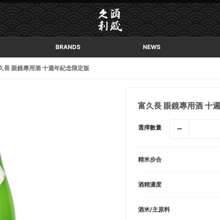
BRANDS
NEWS
久長 眼鏡專用酒 十週年紀念限定版
富久長 眼鏡專用酒 十
選擇數量
精米步合
酒精濃度
酒米/主原料