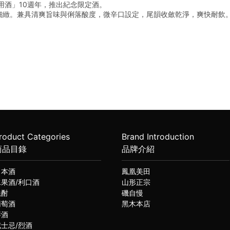
用酒」10週年，推出紀念限定酒。
細緻。兼具清爽旨味與俐落酸度，微辛口設定，尾韻收斂乾淨，爽快耐飲
roduct Categories
Brand Introduction
商品目錄
品牌介紹
日本酒
鳳凰美田
水果酒/利口酒
山形正宗
燒酎
磯自慢
葡萄酒
黑木本店
琴酒
威士忌/烈酒