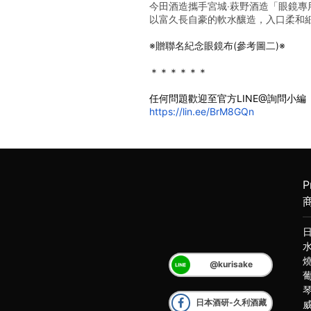
今田酒造攜手宮城‧萩野酒造「眼鏡專
以富久長自豪的軟水釀造，入口柔和
※贈聯名紀念眼鏡布(參考圖二)※
﻿＊＊＊＊＊＊
任何問題歡迎至官方LINE@詢問小編
https://lin.ee/BrM8GQn
P
@kurisake
日本酒研-久利酒藏