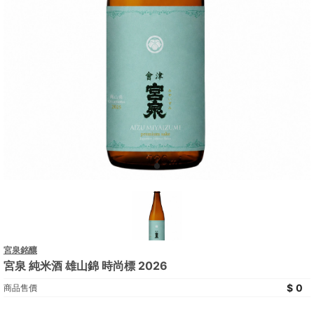
宮泉銘釀
宮泉 純米酒 雄山錦 時尚標 2026
0
商品售價