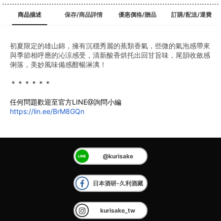
商品描述
保存/商品詳情
優惠價格/贈品
訂購/配送/運費
初夏限定的雄山錦，擁有沉穩秀麗的蕉類香氣，些微的氣泡感帶來
與季節相呼應的沁涼感受，清新酸香烘托出回甘旨味，尾韻收斂感
俐落，美妙風味備感酣暢淋漓！
＊＊＊＊＊＊
任何問題歡迎至官方LINE@詢問小編
https://lin.ee/BrM8GQn
@kurisake
日本酒研-久利酒藏
kurisake_tw