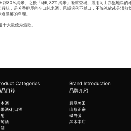
山田錦80％純米」之後「雄町82% 純米」隆重登場。選用岡山赤盤地區
米旨味，是芳香醇厚的辛口純米酒，尾韻俐落不膩口，不論冰飲或是溫熱
味道濃郁的料理。
票選十大最優秀酒款。
roduct Categories
Brand Introduction
商品目錄
品牌介紹
日本酒
鳳凰美田
水果酒/利口酒
山形正宗
燒酎
磯自慢
葡萄酒
黑木本店
琴酒