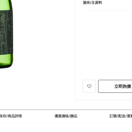
酒米/主原料
立即詢價
保存/商品詳情
優惠價格/贈品
訂購/配送/運