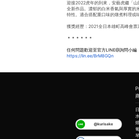
迎接2022虎年的到來，安藝虎繼「
全新作品。濃郁的白米香氣與厚實的
特性。適合搭配重口味的燉煮料理或
獲獎經歷：2021全日本雄町高峰會
＊＊＊＊＊＊
任何問題歡迎至官方LINE@詢問小編
https://lin.ee/BrM8GQn
P
@kurisake