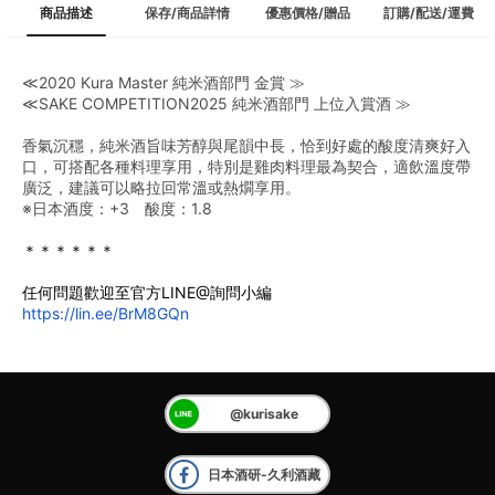
商品描述
保存/商品詳情
優惠價格/贈品
訂購/配送/運費
≪2020 Kura Master 純米酒部門 金賞 ≫
≪SAKE COMPETITION2025 純米酒部門 上位入賞酒 ≫
香氣沉穩，純米酒旨味芳醇與尾韻中長，恰到好處的酸度清爽好入
口，可搭配各種料理享用，特別是雞肉料理最為契合，適飲溫度帶
廣泛，建議可以略拉回常溫或熱燗享用。
※日本酒度：+3　酸度：1.8
＊＊＊＊＊＊
任何問題歡迎至官方LINE@詢問小編
https://lin.ee/BrM8GQn
@kurisake
日本酒研-久利酒藏