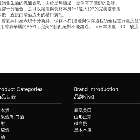
且飽含生酒的乳酸香氣；由於是無濾過，更保有了濃郁的旨味。
都十分適合，是可以讓酒與食材本身1+1遠大於2的完美搭餐酒。
榨後，直接由清酒流出的槽口裝瓶。
，香氣與口感表現十分新鮮、保存不易(運送與保存過程須全程進行溫度監
用香氣華麗的AA-1，完美的搭配絕對不能錯過。  ※日本酒度：10　酸度
roduct Categories
Brand Introduction
商品目錄
品牌介紹
日本酒
鳳凰美田
水果酒/利口酒
山形正宗
燒酎
磯自慢
葡萄酒
黑木本店
琴酒