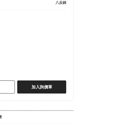
八反錦
加入詢價單
費