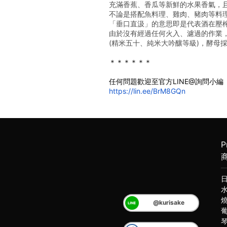
充滿香蕉、香瓜等新鮮的水果香氣，
不論是搭配魚料理、雞肉、豬肉等料理
「垂口直汲」的意思即是代表酒在壓
由於沒有經過任何火入、濾過的作業
(精米五十、純米大吟釀等級)，酵母採
﻿＊＊＊＊＊＊
任何問題歡迎至官方LINE@詢問小編
https://lin.ee/BrM8GQn
P
@kurisake