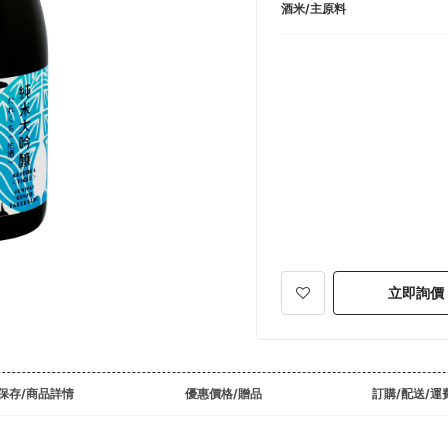
酒米/主原料
立即詢價
保存/商品詳情
優惠價格/贈品
訂購/配送/運