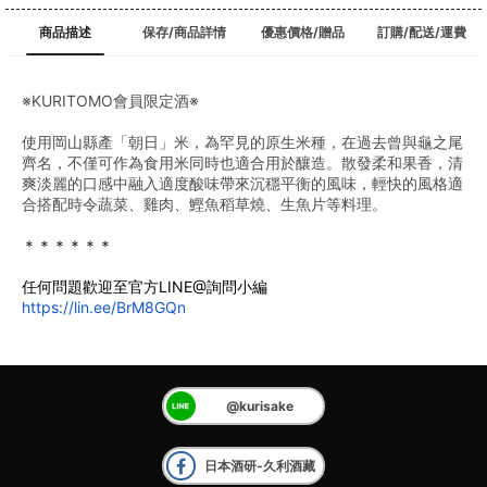
商品描述
保存/商品詳情
優惠價格/贈品
訂購/配送/運費
※KURITOMO會員限定酒※
使用岡山縣產「朝日」米，為罕見的原生米種，在過去曾與龜之尾
齊名，不僅可作為食用米同時也適合用於釀造。散發柔和果香，清
爽淡麗的口感中融入適度酸味帶來沉穩平衡的風味，輕快的風格適
合搭配時令蔬菜、雞肉、鰹魚稻草燒、生魚片等料理。
＊＊＊＊＊＊
任何問題歡迎至官方LINE@詢問小編
https://lin.ee/BrM8GQn
@kurisake
日本酒研-久利酒藏