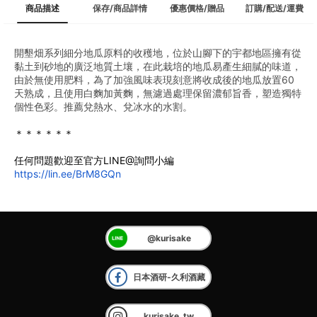
商品描述
保存/商品詳情
優惠價格/贈品
訂購/配送/運費
開墾畑系列細分地瓜原料的收穫地，位於山腳下的宇都地區擁有從
黏土到砂地的廣泛地質土壤，在此栽培的地瓜易產生細膩的味道，
由於無使用肥料，為了加強風味表現刻意將收成後的地瓜放置60
天熟成，且使用白麴加黃麴，無濾過處理保留濃郁旨香，塑造獨特
個性色彩。推薦兌熱水、兌冰水的水割。
＊＊＊＊＊＊
任何問題歡迎至官方LINE@詢問小編
https://lin.ee/BrM8GQn
@kurisake
日本酒研-久利酒藏
kurisake_tw