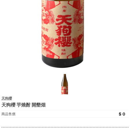
天狗櫻
天狗櫻 芋燒酎 開墾畑
0
商品售價