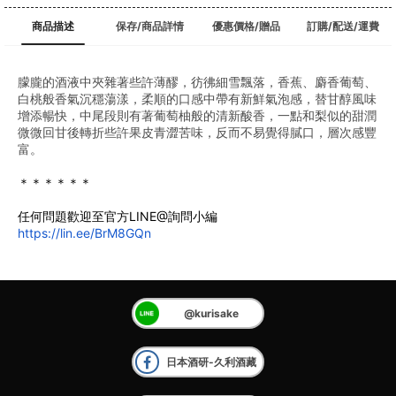
商品描述
保存/商品詳情
優惠價格/贈品
訂購/配送/運費
朦朧的酒液中夾雜著些許薄醪，彷彿細雪飄落，香蕉、麝香葡萄、
白桃般香氣沉穩蕩漾，柔順的口感中帶有新鮮氣泡感，替甘醇風味
增添暢快，中尾段則有著葡萄柚般的清新酸香，一點和梨似的甜潤
微微回甘後轉折些許果皮青澀苦味，反而不易覺得膩口，層次感豐
富。
＊＊＊＊＊＊
任何問題歡迎至官方LINE@詢問小編
https://lin.ee/BrM8GQn
@kurisake
日本酒研-久利酒藏