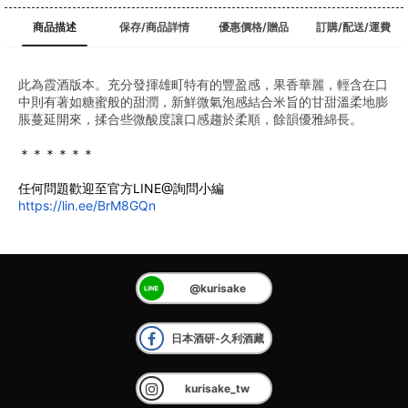
商品描述
保存/商品詳情
優惠價格/贈品
訂購/配送/運費
此為霞酒版本。充分發揮雄町特有的豐盈感，果香華麗，輕含在口
中則有著如糖蜜般的甜潤，新鮮微氣泡感結合米旨的甘甜溫柔地膨
脹蔓延開來，揉合些微酸度讓口感趨於柔順，餘韻優雅綿長。
﻿＊＊＊＊＊＊
任何問題歡迎至官方LINE@詢問小編
https://lin.ee/BrM8GQn
@kurisake
日本酒研-久利酒藏
kurisake_tw