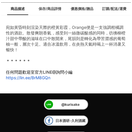
商品描述
保存/商品詳情
優惠價格/贈品
訂購/配送/運費
宛如黃昏時刻渲染天際的橙黃彩霞，Orange便是一支強調柑橘調
性的酒款。散發爽朗香氣，感受到一絲微碳酸感的同時，彷彿柳橙
汁甜中帶酸的滋味在口中散開來，尾韻則是轉化為帶苦澀感的葡萄
柚一般，層次十足。適合冰溫飲用，在炎熱天氣時喝上一杯消暑又
暢快！
＊＊＊＊＊＊
任何問題歡迎至官方LINE@詢問小編
https://lin.ee/BrM8GQn
@kurisake
日本酒研-久利酒藏