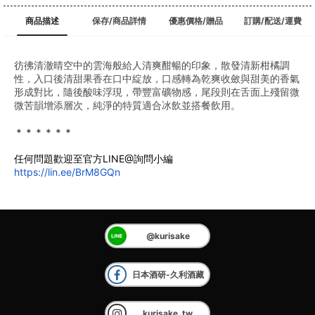
商品描述
保存/商品詳情
優惠價格/贈品
訂購/配送/運費
彷彿清澈晴空中的雲海般給人清爽酣暢的印象，散發清新柑橘調
性，入口後清甜果香在口中綻放，口感轉為乾爽收斂與甜美的香氣
形成對比，隨後酸味浮現，帶豐富礦物感，尾段則在舌面上殘留微
微苦韻增添層次，純淨的特質適合冰飲並搭餐飲用。
＊＊＊＊＊＊
任何問題歡迎至官方LINE@詢問小編
https://lin.ee/BrM8GQn
@kurisake
日本酒研-久利酒藏
kurisake_tw