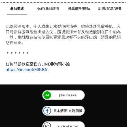
商品描述
保存/商品詳情
優惠價格/贈品
訂購/配送/運費
此為霞酒版本。令人聯想到水梨般的清香，纏繞淡淡乳酸香氣，入
口時新鮮微氣泡輕拂過舌尖，隨後潤澤米旨及輕透酸韻在口中融為
一體，生酛釀造技法使風味更添層次卻不失純淨口感，清透的尾韻
悠長連綿。
﻿＊＊＊＊＊＊
任何問題歡迎至官方LINE@詢問小編
https://lin.ee/BrM8GQn
@kurisake
日本酒研-久利酒藏
kurisake_tw