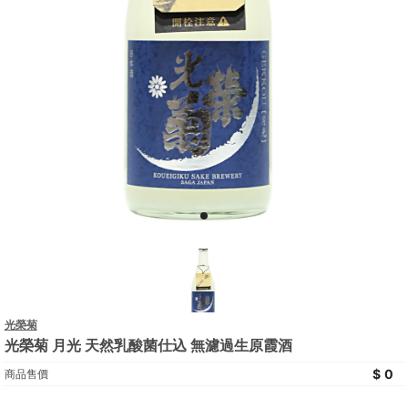
光榮菊
光榮菊 月光 天然乳酸菌仕込 無濾過生原霞酒
0
商品售價