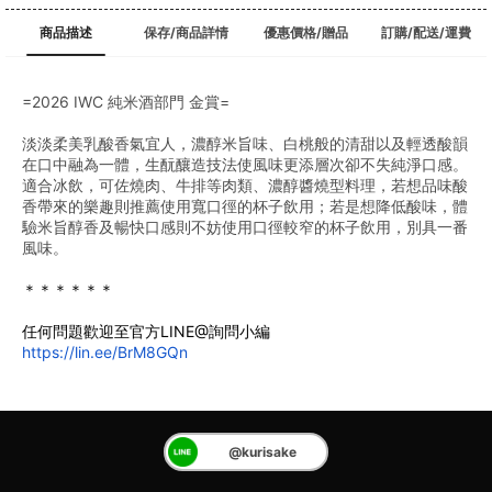
商品描述
保存/商品詳情
優惠價格/贈品
訂購/配送/運費
=2026 IWC 純米酒部門 金賞=
淡淡柔美乳酸香氣宜人，濃醇米旨味、白桃般的清甜以及輕透酸韻
在口中融為一體，生酛釀造技法使風味更添層次卻不失純淨口感。
適合冰飲，可佐燒肉、牛排等肉類、濃醇醬燒型料理，若想品味酸
香帶來的樂趣則推薦使用寬口徑的杯子飲用；若是想降低酸味，體
驗米旨醇香及暢快口感則不妨使用口徑較窄的杯子飲用，別具一番
風味。
＊＊＊＊＊＊
任何問題歡迎至官方LINE@詢問小編
https://lin.ee/BrM8GQn
@kurisake