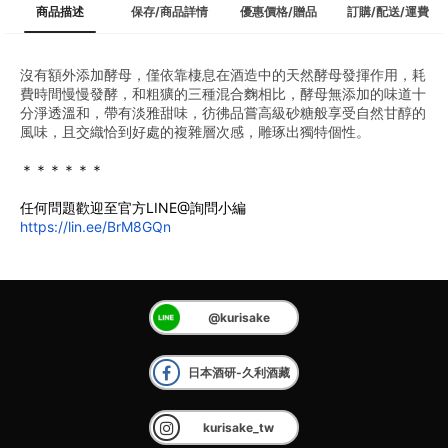
商品描述
保存/商品詳情
優惠價格/贈品
訂購/配送/運費
沒有額外添加酵母，僅依靠棲息在酒造中的天然酵母發揮作用，耗
費時間慢慢發酵，和粗獷的三種混合麴相比，酵母無添加的味道十
分淨透溫和，帶有淡雅甜味，彷彿品嘗高級砂糖般享受自然甘醇的
風味，且交織恰到好處的複雜層次感，雕琢出獨特個性。
＊＊＊＊＊＊
任何問題歡迎至官方LINE@詢問小編
https://lin.ee/BrM8GQn
@kurisake
日本酒研-久利酒藏
kurisake_tw