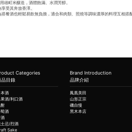
之意，採用雄町米釀造，酒體飽滿、水潤芳醇。
夠享受其奔放香澤。
為搭餐酒也輕鬆易飲無負擔，適合和肉類、照燒等調味濃厚的料理互相搭
roduct Categories
Brand Introduction
商品目錄
品牌介紹
日本酒
鳳凰美田
水果酒/利口酒
山形正宗
燒酎
磯自慢
葡萄酒
黑木本店
琴酒
威士忌/烈酒
raft Sake