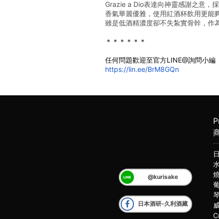
Grazie a Dio表達向神靈感謝
香氣華麗優雅，使用紅酒杯飲用更能
雖是低酒精濃度卻不失紮實骨幹，作
﻿＊＊＊＊＊＊
任何問題歡迎至官方LINE@詢問小編
https://lin.ee/BrM8GQn
P
@kurisake
日本酒研-久利酒藏
C