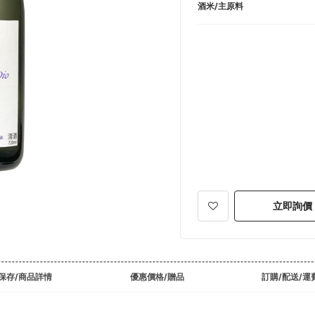
酒米/主原料
立即詢價
保存/商品詳情
優惠價格/贈品
訂購/配送/運