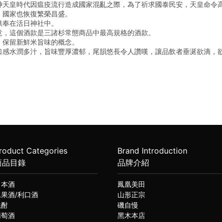
神天皇時代因瘟疫流行造成國家混亂之際，為了祈求國泰民安，天皇命令
，國家也恢復繁榮昌盛。
供奉在活日神社中。
意，這個酒款是三諸杉常態商品中最高規格的酒款。
、保留新鮮米旨味的概念。
口感水潤多汁，旨味豐厚濃郁，尾韻悠長令人讚嘆，讓品飲者垂涎欲滴，
roduct Categories
Brand Introduction
商品目錄
品牌介紹
日本酒
鳳凰美田
水果酒/利口酒
山形正宗
燒酎
磯自慢
葡萄酒
黑木本店