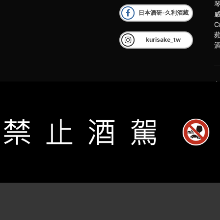
日本酒研-久利酒藏
C
kurisake_tw
客
2