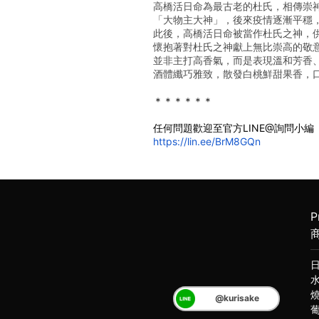
高橋活日命為最古老的杜氏，相傳崇
「大物主大神」，後來疫情逐漸平穩
此後，高橋活日命被當作杜氏之神，
懷抱著對杜氏之神獻上無比崇高的敬
並非主打高香氣，而是表現溫和芳香
酒體纖巧雅致，散發白桃鮮甜果香，
﻿＊＊＊＊＊＊
任何問題歡迎至官方LINE@詢問小編
https://lin.ee/BrM8GQn
P
@kurisake