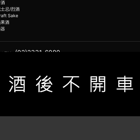
琴酒
威士忌/烈酒
raft Sake
蘋果酒
酒器
(02)2331-6080
服電話
021思橙國際有限公司 版權所有 禁止轉貼節錄 All rights reserved.