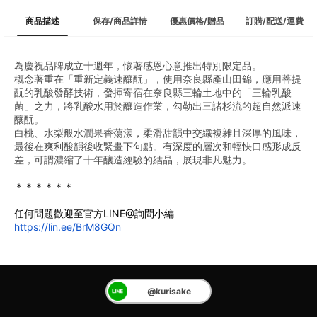
商品描述
保存/商品詳情
優惠價格/贈品
訂購/配送/運費
為慶祝品牌成立十週年，懷著感恩心意推出特別限定品。
概念著重在「重新定義速釀酛」，使用奈良縣產山田錦，應用菩提
酛的乳酸發酵技術，發揮寄宿在奈良縣三輪土地中的「三輪乳酸
菌」之力，將乳酸水用於釀造作業，勾勒出三諸杉流的超自然派速
釀酛。
白桃、水梨般水潤果香蕩漾，柔滑甜韻中交織複雜且深厚的風味，
最後在爽利酸韻後收緊畫下句點。有深度的層次和輕快口感形成反
差，可謂濃縮了十年釀造經驗的結晶，展現非凡魅力。
﻿＊＊＊＊＊＊
任何問題歡迎至官方LINE@詢問小編
https://lin.ee/BrM8GQn
@kurisake