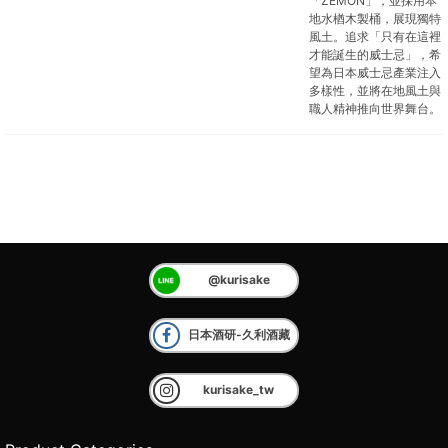
「ZEMON」，並採用本
地水楢木製桶，展現獨特
風土。追求「只有在這裡
才能誕生的威士忌」，希
望為日本威士忌產業注入
多樣性，並將在地風土與
職人精神推向世界舞台。
@kurisake
日本酒研-久利酒藏
kurisake_tw