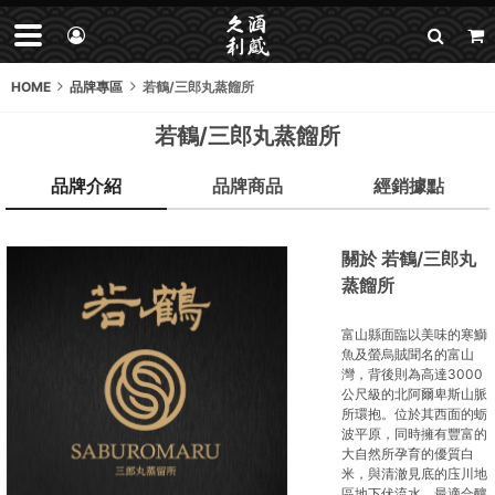
HOME
品牌專區
若鶴/三郎丸蒸餾所
若鶴/三郎丸蒸餾所
品牌介紹
品牌商品
經銷據點
關於 若鶴/三郎丸
蒸餾所
富山縣面臨以美味的寒鰤
魚及螢烏賊聞名的富山
灣，背後則為高達3000
公尺級的北阿爾卑斯山脈
所環抱。位於其西面的蛎
波平原，同時擁有豐富的
大自然所孕育的優質白
米，與清澈見底的庒川地
區地下伏流水，最適合釀