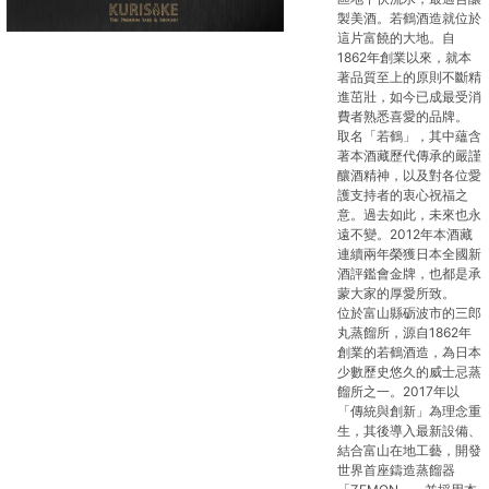
製美酒。若鶴酒造就位於
這片富饒的大地。自
1862年創業以來，就本
著品質至上的原則不斷精
進茁壯，如今已成最受消
費者熟悉喜愛的品牌。
取名「若鶴」，其中蘊含
著本酒藏歷代傳承的嚴謹
釀酒精神，以及對各位愛
護支持者的衷心祝福之
意。過去如此，未來也永
遠不變。2012年本酒藏
連續兩年榮獲日本全國新
酒評鑑會金牌，也都是承
蒙大家的厚愛所致。
位於富山縣砺波市的三郎
丸蒸餾所，源自1862年
創業的若鶴酒造，為日本
少數歷史悠久的威士忌蒸
餾所之一。2017年以
「傳統與創新」為理念重
生，其後導入最新設備、
結合富山在地工藝，開發
世界首座鑄造蒸餾器