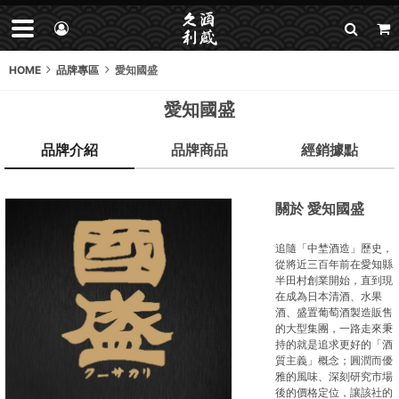
HOME
品牌專區
愛知國盛
愛知國盛
品牌介紹
品牌商品
經銷據點
關於 愛知國盛
追隨「中埜酒造」歷史，
從將近三百年前在愛知縣
半田村創業開始，直到現
在成為日本清酒、水果
酒、盛置葡萄酒製造販售
的大型集團，一路走來秉
持的就是追求更好的「酒
質主義」概念；圓潤而優
雅的風味、深刻研究市場
後的價格定位，讓該社的