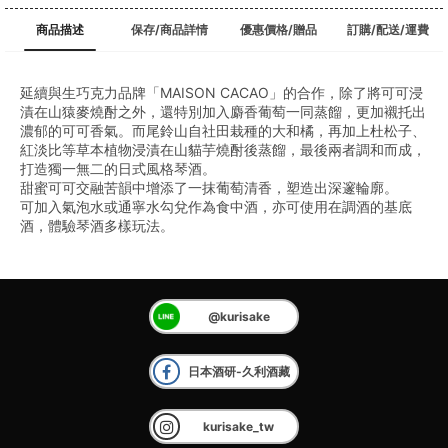
商品描述
保存/商品詳情
優惠價格/贈品
訂購/配送/運費
延續與生巧克力品牌「MAISON CACAO」的合作，除了將可可浸
漬在山猿麥燒酎之外，還特別加入麝香葡萄一同蒸餾，更加襯托出
濃郁的可可香氣。而尾鈴山自社田栽種的大和橘，再加上杜松子、
紅淡比等草本植物浸漬在山貓芋燒酎後蒸餾，最後兩者調和而成，
打造獨一無二的日式風格琴酒。
甜蜜可可交融苦韻中增添了一抹葡萄清香，塑造出深邃輪廓。
可加入氣泡水或通寧水勾兌作為食中酒，亦可使用在調酒的基底
酒，體驗琴酒多樣玩法。
@kurisake
日本酒研-久利酒藏
kurisake_tw