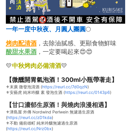
一年一度中秋夜、月圓人團圓
🌕
烤肉配清酒
，去除油膩感、更顯食物鮮味
酸甜水果酒
，一定要喝起來😍😍
💛
中秋烤肉必備清酒
💛
【微醺開胃氣泡酒！300ml小瓶帶著走】
⚜末廣 微發泡清酒 (
https://reurl.cc/7d0qzN
)
⚜安藝虎 純米吟釀 素 發泡生酒 (
https://reurl.cc/0143p6
)
【
甘口濃郁生原酒！與燒肉浪漫相遇
】
⚜津島屋 外傳 Nordwind Perlwein 無濾過生原酒 
(
https://reurl.cc/zD1kda
)
⚜不動 備前雄町 純米吟釀無濾過生原酒 
(
https://reurl.cc/Nrz0bx
)