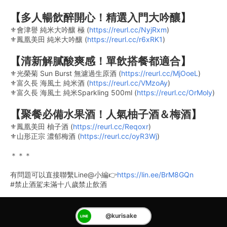
【
多人暢飲醉開心！精選入門大吟釀
】
⚜會津譽 純米大吟釀 極 (
https://reurl.cc/NyjRxm
)
⚜鳳凰美田 純米大吟釀 (
https://reurl.cc/r6xRK1
)
【
清新解膩酸爽感！單飲搭餐都適合
】
⚜光榮菊 Sun Burst 無濾過生原酒 (
https://reurl.cc/MjOoeL
)
⚜富久長 海風土 純米酒 (
https://reurl.cc/VMzoAy
)
⚜富久長 海風土 純米Sparkling 500ml (
https://reurl.cc/OrMoly
)
【
聚餐必備水果酒！人氣柚子酒＆梅酒
】
⚜鳳凰美田 柚子酒 (
https://reurl.cc/Reqoxr
)
⚜山形正宗 濃郁梅酒 (
https://reurl.cc/oyR3Wj
)
＊＊＊
有問題可以直接聯繫Line@小編👉
https://lin.ee/BrM8GQn
#禁止酒駕未滿十八歲禁止飲酒
@kurisake